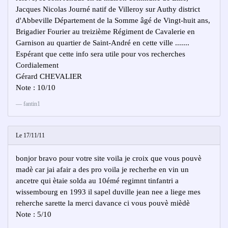
Jacques Nicolas Journé natif de Villeroy sur Authy district
d'Abbeville Département de la Somme âgé de Vingt-huit ans,
Brigadier Fourier au treizième Régiment de Cavalerie en
Garnison au quartier de Saint-André en cette ville .......
Espérant que cette info sera utile pour vos recherches
Cordialement
Gérard CHEVALIER
Note : 10/10
fantin1
Le 17/11/11
bonjor bravo pour votre site voila je croix que vous pouvè
madè car jai afair a des pro voila je recherhe en vin un
ancetre qui ètaie solda au 10émé regimnt tinfantri a
wissembourg en 1993 il sapel duville jean nee a liege mes
reherche sarette la merci davance ci vous pouvè mièdè
Note : 5/10