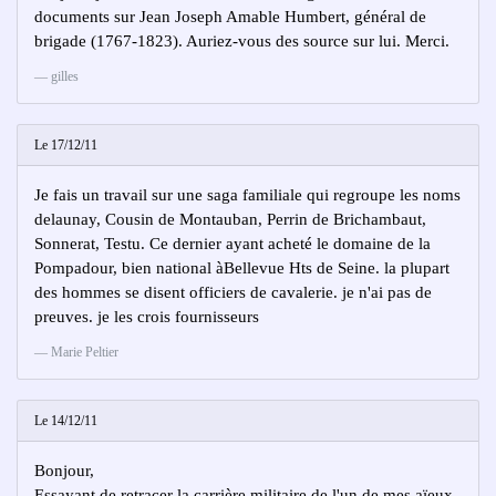
documents sur Jean Joseph Amable Humbert, général de
brigade (1767-1823). Auriez-vous des source sur lui. Merci.
gilles
Le 17/12/11
Je fais un travail sur une saga familiale qui regroupe les noms
delaunay, Cousin de Montauban, Perrin de Brichambaut,
Sonnerat, Testu. Ce dernier ayant acheté le domaine de la
Pompadour, bien national àBellevue Hts de Seine. la plupart
des hommes se disent officiers de cavalerie. je n'ai pas de
preuves. je les crois fournisseurs
Marie Peltier
Le 14/12/11
Bonjour,
Essayant de retracer la carrière militaire de l'un de mes aïeux,